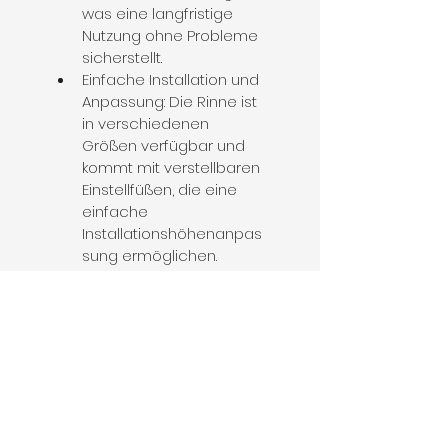
was eine langfristige 
Nutzung ohne Probleme 
sicherstellt.
Einfache Installation und 
Anpassung: Die Rinne ist 
in verschiedenen 
Größen verfügbar und 
kommt mit verstellbaren 
Einstellfüßen, die eine 
einfache 
Installationshöhenanpas
sung ermöglichen.
Leicht zu reinigen: 
Ausgestattet mit einer 
eingebauten 
Geruchsleitwand und 
einem Haarsieb, die 
beide leicht entfernt 
werden können, 
erleichtert es die 