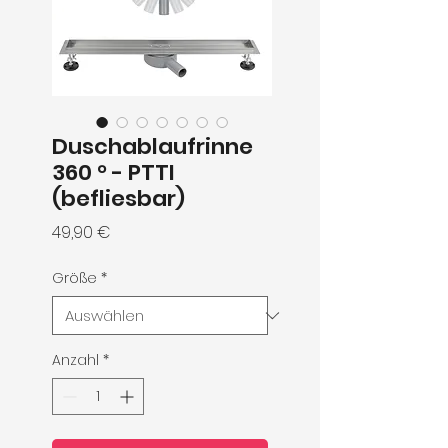
Duschablaufrinne
360 ° - PTTI
(befliesbar)
Preis
49,90 €
Größe
*
Anzahl
*