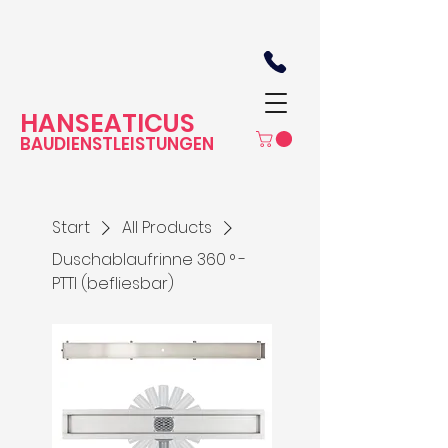
HANSEATICUS
BAUDI
ENSTLEISTUNGEN
Start
All Products
Duschablaufrinne 360 ° -
PTTI (befliesbar)