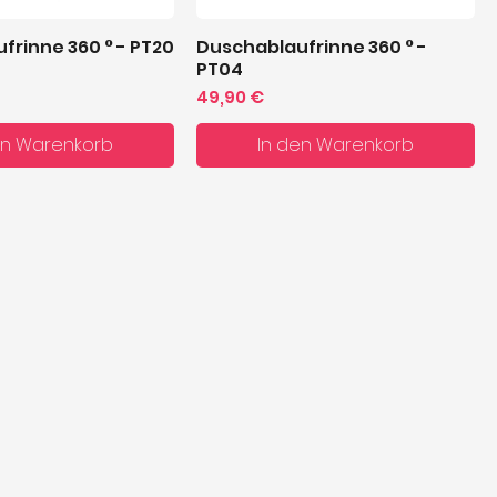
frinne 360 ° - PT20
Duschablaufrinne 360 ° -
hnellansicht
Schnellansicht
PT04
Preis
49,90 €
en Warenkorb
In den Warenkorb